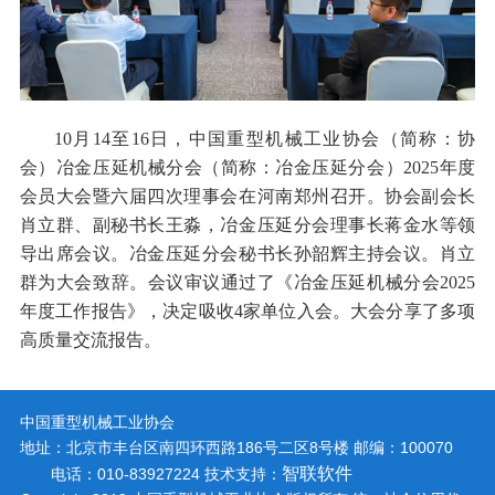
10
月
14
至
16
日，中国重型机械工业协会（简称：协
会）冶金压延机械分会（简称：冶金压延分会）
2025
年度
会员大会暨六届四次理事会在河南郑州召开。协会副会长
肖立群、副秘书长王淼，冶金压延分会理事长蒋金水等领
导出席会议。冶金压延分会秘书长孙韶辉主持会议。肖立
群为大会致辞。会议审议通过了《冶金压延机械分会
2025
年度工作报告》，决定吸收
4
家单位入会。大会分享了多项
高质量交流报告。
中国重型机械工业协会
地址：北京市丰台区南四环西路186号二区8号楼
邮编：100070
智联软件
电话：010-83927224
技术支持：