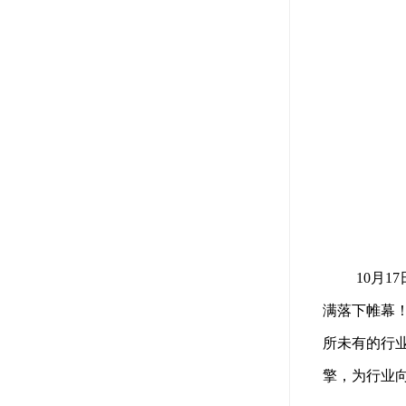
10
月
17
满落下帷幕
所未有的行
擎，为行业