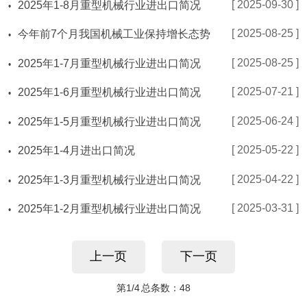
[ 2025-09-30 ]
2025年1-8月重型机械行业进出口简况
[ 2025-08-25 ]
今年前7个月我国机械工业保持增长态势
[ 2025-08-25 ]
2025年1-7月重型机械行业进出口简况
[ 2025-07-21 ]
2025年1-6月重型机械行业进出口简况
[ 2025-06-24 ]
2025年1-5月重型机械行业进出口简况
[ 2025-05-22 ]
2025年1-4月进出口简况
[ 2025-04-22 ]
2025年1-3月重型机械行业进出口简况
[ 2025-03-31 ]
2025年1-2月重型机械行业进出口简况
上一页
下一页
第
1
/4
总条数：48